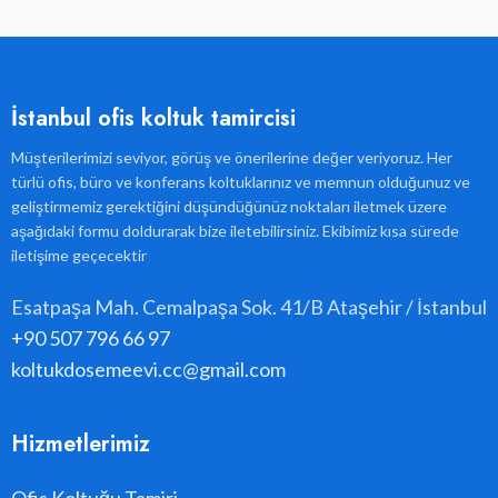
İstanbul ofis koltuk tamircisi
Müşterilerimizi seviyor, görüş ve önerilerine değer veriyoruz. Her
türlü ofis, büro ve konferans koltuklarınız ve memnun olduğunuz ve
geliştirmemiz gerektiğini düşündüğünüz noktaları iletmek üzere
aşağıdaki formu doldurarak bize iletebilirsiniz. Ekibimiz kısa sürede
iletişime geçecektir
Esatpaşa Mah. Cemalpaşa Sok. 41/B Ataşehir / İstanbul
+90 507 796 66 97
koltukdosemeevi.cc@gmail.com
Hizmetlerimiz