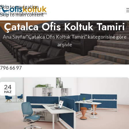
Skip to navigation
Skip to main content
Çatalca Ofis Koltuk Tamiri
Ana Sayfa
"Çatalca Ofis Koltuk Tamiri" kategorisine göre
arşivle
Çatalca ofis koltuk tamiri ile ilgili tüm taleplerinizi
profesyonel tecrübelerimize dayanarak karşılıyoruz.
0507
796 66 97
24
HAZ