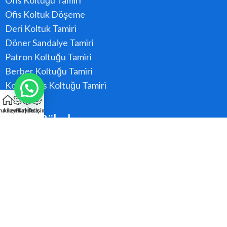
Ofis Koltuğu Tamiri
Ofis Koltuk Döşeme
Deri Koltuk Tamiri
Döner Sandalye Tamiri
Patron Koltuğu Tamiri
Berber Koltuğu Tamiri
Konferans Koltuğu Tamiri
na Sayfa
Arıza Kaydı
Hızlı Ara
İletişim
Hizmet Bölgeler
Ataşehir
Beykoz
Kadıköy
Kartal
Maltepe
Pendik