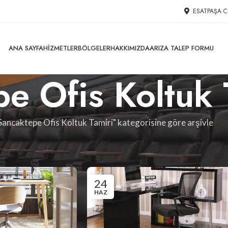
ESATPAŞA C
ANA SAYFA
HIZMETLER
BÖLGELER
HAKKIMIZDA
ARIZA TALEP FORMU
e Ofis Koltuk 
Sancaktepe Ofis Koltuk Tamiri" kategorisine göre arşivle
döşeme ve yedek parça değişimlerinde ücretsiz nakliye ve keşi
24
HAZ