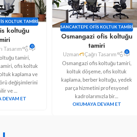
IS KOLTUK TAMIRI
SANCAKTEPE OFIS KOLTUK TAMIRI
is koltuğu
Osmangazi ofis koltuğu
miri
tamiri
0
ı Tasarım
0
Uzman
Çağrı Tasarım
oltuğu tamiri,
Osmangazi ofis koltuğu tamiri,
miri, ofis koltuk
koltuk döşeme, ofis koltuk
oltuk kaplama ve
kaplama, berber koltuğu, yedek
örü değişimlerini
parça hizmetini profesyonel
lir ve ...
kadrolarımızla bir...
 DEVAM ET
OKUMAYA DEVAM ET