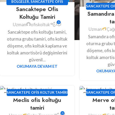
BÖLGELER
,
SANCAKTEPE OFIS
SANCAKTEPE OF
Sancaktepe Ofis
KOLTUK TAMIRI
Samandıra 
Koltuğu Tamiri
ta
0
Uzman
ofiskoltuk
Uzman
Çağr
Sancaktepe ofis koltuğu tamiri,
Samandıra ofis
oturma grubu tamiri, ofis koltuk
oturma grubu ta
döşeme, ofis koltuk kaplama ve
döşeme, ofis k
koltuk amortisörü değişimlerini
koltuk amortis
güvenil...
güve
OKUMAYA DEVAM ET
OKUMAYA
24
24
SANCAKTEPE OFIS KOLTUK TAMIRI
SANCAKTEPE OF
Meclis ofis koltuğu
Merve of
HAZ
HAZ
tamiri
ta
0