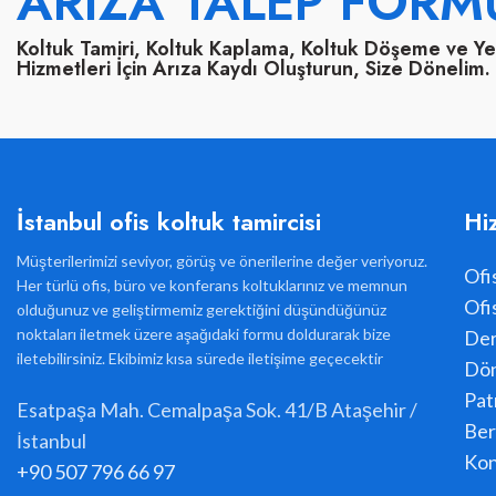
ARIZA TALEP FORM
Koltuk Tamiri, Koltuk Kaplama, Koltuk Döşeme ve Y
Hizmetleri İçin Arıza Kaydı Oluşturun, Size Dönelim.
İstanbul ofis koltuk tamircisi
Hi
Müşterilerimizi seviyor, görüş ve önerilerine değer veriyoruz.
Ofi
Her türlü ofis, büro ve konferans koltuklarınız ve memnun
Ofi
olduğunuz ve geliştirmemiz gerektiğini düşündüğünüz
noktaları iletmek üzere aşağıdaki formu doldurarak bize
Der
iletebilirsiniz. Ekibimiz kısa sürede iletişime geçecektir
Dön
Pat
Esatpaşa Mah. Cemalpaşa Sok. 41/B Ataşehir /
Ber
İstanbul
Kon
+90 507 796 66 97