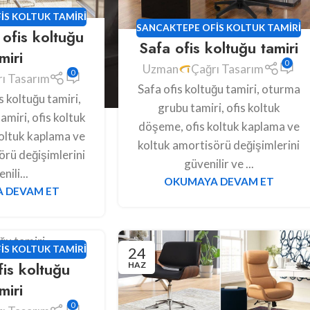
IS KOLTUK TAMIRI
SANCAKTEPE OFIS KOLTUK TAMIRI
ofis koltuğu
Safa ofis koltuğu tamiri
miri
0
Uzman
Çağrı Tasarım
0
ı Tasarım
Safa ofis koltuğu tamiri, oturma
 koltuğu tamiri,
grubu tamiri, ofis koltuk
miri, ofis koltuk
döşeme, ofis koltuk kaplama ve
oltuk kaplama ve
koltuk amortisörü değişimlerini
örü değişimlerini
güvenilir ve ...
nili...
OKUMAYA DEVAM ET
 DEVAM ET
24
IS KOLTUK TAMIRI
is koltuğu
HAZ
miri
0