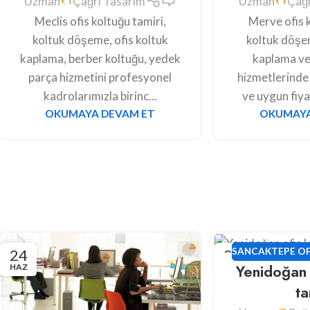
Uzman
Çağrı Tasarım
Uzman
Çağr
Meclis ofis koltuğu tamiri,
Merve ofis k
koltuk döşeme, ofis koltuk
koltuk döşem
kaplama, berber koltuğu, yedek
kaplama ve
parça hizmetini profesyonel
hizmetlerinde 
kadrolarımızla birinc...
ve uygun fiyat
OKUMAYA DEVAM ET
OKUMAYA
24
24
SANCAKTEPE OF
Yenidoğan 
HAZ
HAZ
ta