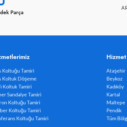
U
AR
edek Parça
zmetlerimiz
Hizmet
s Koltuğu Tamiri
Ataşehir
s Koltuk Döşeme
Beykoz
i Koltuk Tamiri
Kadıköy
er Sandalye Tamiri
Kartal
ron Koltuğu Tamiri
Maltepe
ber Koltuğu Tamiri
Pendik
ferans Koltuğu Tamiri
Tüm Bölg