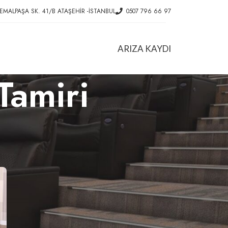
EMALPAŞA SK. 41/B ATAŞEHIR -İSTANBUL
0507 796 66 97
ARIZA KAYDI
Tamiri
HIZMETLER
f
Ofis Koltuk Tamiri
Konferans Koltuğu Tamiri
Döner Sandalye Tamiri