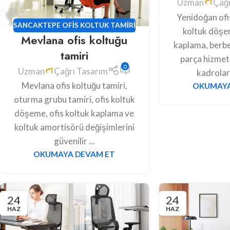
Uzman
Çağr
Yenidoğan ofis
SANCAKTEPE OFIS KOLTUK TAMIRI
koltuk döşem
Mevlana ofis koltuğu
kaplama, berbe
tamiri
parça hizmet
0
Uzman
Çağrı Tasarım
kadroları
Mevlana ofis koltuğu tamiri,
OKUMAYA
oturma grubu tamiri, ofis koltuk
döşeme, ofis koltuk kaplama ve
koltuk amortisörü değişimlerini
güvenilir ...
OKUMAYA DEVAM ET
24
24
HAZ
HAZ