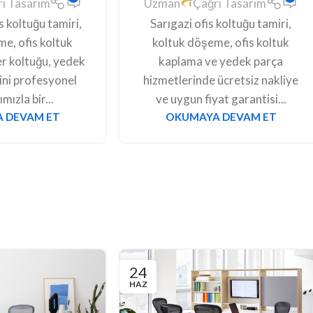
ı Tasarım
Uzman
Çağrı Tasarım
 koltuğu tamiri,
Sarıgazi ofis koltuğu tamiri,
e, ofis koltuk
koltuk döşeme, ofis koltuk
r koltuğu, yedek
kaplama ve yedek parça
ini profesyonel
hizmetlerinde ücretsiz nakliye
mızla bir...
ve uygun fiyat garantisi...
 DEVAM ET
OKUMAYA DEVAM ET
24
HAZ