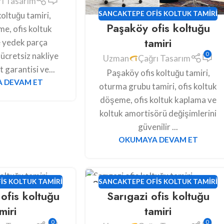
ı Tasarım
SANCAKTEPE OFIS KOLTUK TAMIRI
oltuğu tamiri,
Paşaköy ofis koltuğu
e, ofis koltuk
tamiri
 yedek parça
ücretsiz nakliye
0
Uzman
Çağrı Tasarım
 garantisi ve...
Paşaköy ofis koltuğu tamiri,
 DEVAM ET
oturma grubu tamiri, ofis koltuk
döşeme, ofis koltuk kaplama ve
koltuk amortisörü değişimlerini
güvenilir ...
OKUMAYA DEVAM ET
24
IS KOLTUK TAMIRI
SANCAKTEPE OFIS KOLTUK TAMIRI
ofis koltuğu
Sarıgazi ofis koltuğu
HAZ
miri
tamiri
0
0