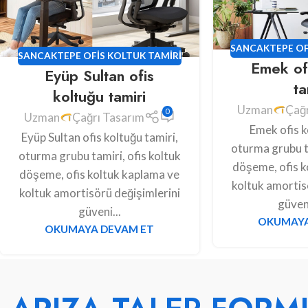
SANCAKTEPE OF
SANCAKTEPE OFIS KOLTUK TAMIRI
Emek of
Eyüp Sultan ofis
ta
koltuğu tamiri
Uzman
Çağr
0
Uzman
Çağrı Tasarım
Emek ofis k
Eyüp Sultan ofis koltuğu tamiri,
oturma grubu ta
oturma grubu tamiri, ofis koltuk
döşeme, ofis k
döşeme, ofis koltuk kaplama ve
koltuk amortis
koltuk amortisörü değişimlerini
güveni
güveni...
OKUMAYA
OKUMAYA DEVAM ET