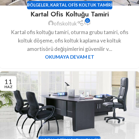
BÖLGELER
,
KARTAL OFIS KOLTUK TAMIRI
Kartal Ofis Koltuğu Tamiri
0
ofiskoltuk
Kartal ofis koltuğu tamiri, oturma grubu tamiri, ofis
koltuk döşeme, ofis koltuk kaplama ve koltuk
amortisörü değişimlerini güvenilir v...
OKUMAYA DEVAM ET
11
HAZ