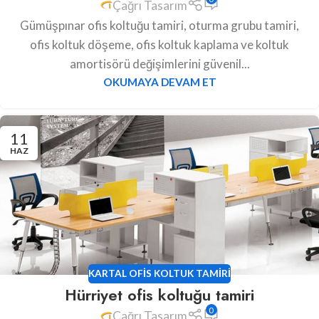
Çağrı Tasarım
Gümüşpınar ofis koltuğu tamiri, oturma grubu tamiri,
ofis koltuk döşeme, ofis koltuk kaplama ve koltuk
amortisörü değişimlerini güvenil...
OKUMAYA DEVAM ET
11
HAZ
KARTAL OFIS KOLTUK TAMIRI
Hürriyet ofis koltuğu tamiri
0
Çağrı Tasarım