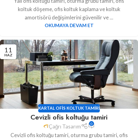
Yalı ofis koltuğu tamiri, oturma grubu tamiri, ofis
koltuk döşeme, ofis koltuk kaplama ve koltuk
amortisörü değişimlerini güvenilir ve ...
OKUMAYA DEVAM ET
11
HAZ
KARTAL OFIS KOLTUK TAMIRI
Cevizli ofis koltuğu tamiri
0
Çağrı Tasarım
Cevizli ofis koltuğu tamiri, oturma grubu tamiri, ofis