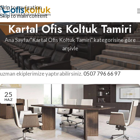
Skip to navigation
Skip to main content
Kartal Ofis Koltuk Tamiri
Ana Sayfa
"Kartal Ofis Koltuk Tamiri" kategorisine göre
arşivle
Kartal ofis koltuk tamiri, oturma grubu tamiri, koltuk
döşeme, koltuk kaplama ve koltuk amortisörü değişimlerini
uzman ekiplerimize yaptırabilirsiniz.
0507 796 66 97
25
HAZ