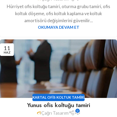
Hürriyet ofis koltuğu tamiri, oturma grubu tamiri, ofis
koltuk döşeme, ofis koltuk kaplama ve koltuk
amortisörü değişimlerini güvenilir...
OKUMAYA DEVAM ET
11
HAZ
KARTAL OFIS KOLTUK TAMIRI
Yunus ofis koltuğu tamiri
0
Çağrı Tasarım