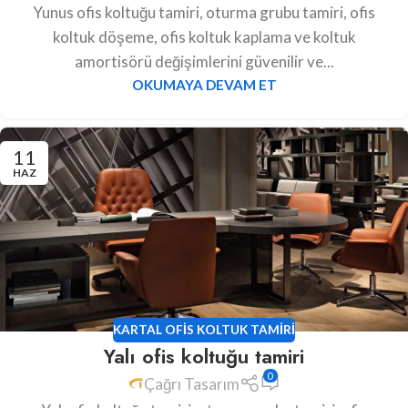
Yunus ofis koltuğu tamiri, oturma grubu tamiri, ofis
koltuk döşeme, ofis koltuk kaplama ve koltuk
amortisörü değişimlerini güvenilir ve...
OKUMAYA DEVAM ET
11
HAZ
KARTAL OFIS KOLTUK TAMIRI
Yalı ofis koltuğu tamiri
0
Çağrı Tasarım