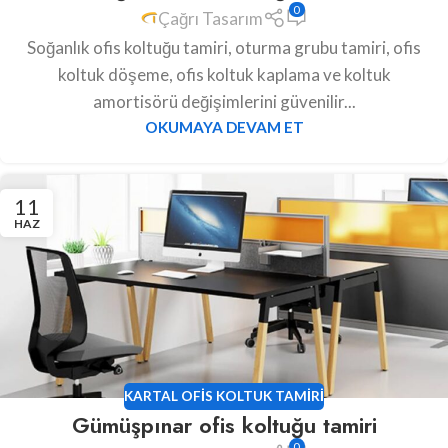
0
Çağrı Tasarım
Soğanlık ofis koltuğu tamiri, oturma grubu tamiri, ofis
koltuk döşeme, ofis koltuk kaplama ve koltuk
amortisörü değişimlerini güvenilir...
OKUMAYA DEVAM ET
11
HAZ
KARTAL OFIS KOLTUK TAMIRI
Gümüşpınar ofis koltuğu tamiri
0