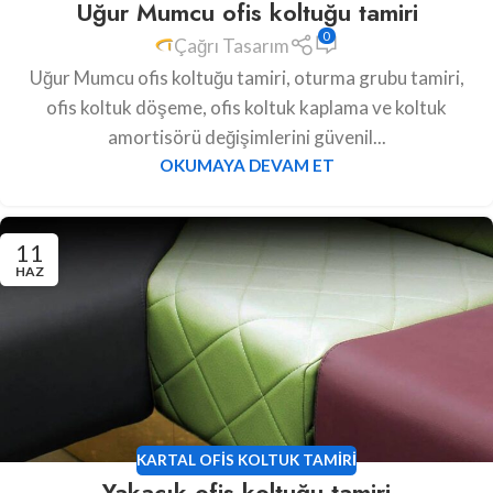
Uğur Mumcu ofis koltuğu tamiri
0
Çağrı Tasarım
Uğur Mumcu ofis koltuğu tamiri, oturma grubu tamiri,
ofis koltuk döşeme, ofis koltuk kaplama ve koltuk
amortisörü değişimlerini güvenil...
OKUMAYA DEVAM ET
11
HAZ
KARTAL OFIS KOLTUK TAMIRI
Yakacık ofis koltuğu tamiri