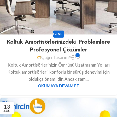
GENEL
Koltuk Amortisörlerinizdeki Problemlere
Profesyonel Çözümler
0
Çağrı Tasarım
Koltuk Amortisörlerinizin Ömrünü Uzatmanın Yolları
Koltuk amortisörleri, konforlu bir sürüş deneyimi için
oldukça önemlidir. Ancak zam...
OKUMAYA DEVAM ET
13
AĞU