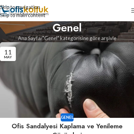
Skip to navigation
Skip to main content
Genel
Ana Sayfa
"Genel" kategorisine göre arşivle
11
MAY
GENEL
Ofis Sandalyesi Kaplama ve Yenileme