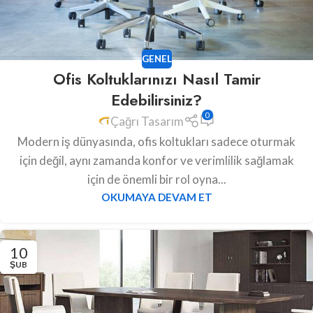
GENEL
Ofis Koltuklarınızı Nasıl Tamir
Edebilirsiniz?
0
Çağrı Tasarım
Modern iş dünyasında, ofis koltukları sadece oturmak
için değil, aynı zamanda konfor ve verimlilik sağlamak
için de önemli bir rol oyna...
OKUMAYA DEVAM ET
10
ŞUB