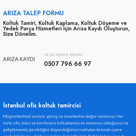
ARIZA TALEP FORMU
Koltuk Tamiri, Koltuk Kaplama, Koltuk Döşeme ve
Yedek Parça Hizmetleri İçin Arıza Kaydı Oluşturun,
Size Dönelim.
YA DA HEMEN ARAYIN
ARIZA KAYDI
0507 796 66 97
İstanbul ofis koltuk tamircisi
Müşterilerimizi seviyor, görüş ve önerilerine değer veriyoruz. Her
türlü ofis, büro ve konferans koltuklarınız ve memnun olduğunuz ve
geliştirmemiz gerektiğini düşündüğünüz noktaları iletmek üzere