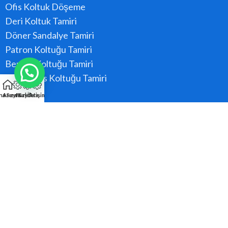
Ofis Koltuk Döşeme
Deri Koltuk Tamiri
Döner Sandalye Tamiri
Patron Koltuğu Tamiri
Berber Koltuğu Tamiri
Konferans Koltuğu Tamiri
na Sayfa
Arıza Kaydı
Hızlı Ara
İletişim
Hizmet Bölgeler
Ataşehir
Beykoz
Kadıköy
Kartal
Maltepe
Pendik
Tüm Bölgeler