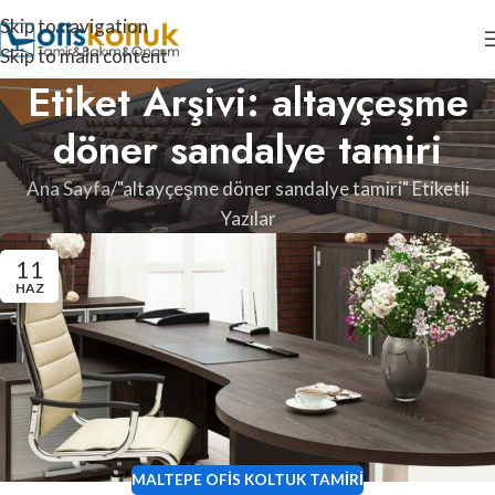
Skip to navigation
Skip to main content
Etiket Arşivi: altayçeşme
döner sandalye tamiri
Ana Sayfa
"altayçeşme döner sandalye tamiri" Etiketli
Yazılar
11
HAZ
MALTEPE OFIS KOLTUK TAMIRI