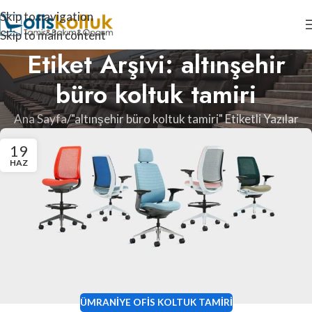
Skip to navigation
Skip to main content
Etiket Arşivi: altınşehir
büro koltuk tamiri
Ana Sayfa
"altınşehir büro koltuk tamiri" Etiketli Yazılar
19
HAZ
ÜMRANIYE OFIS KOLTUK TAMIRI