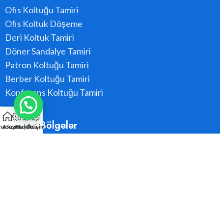
Ofis Koltuğu Tamiri
Ofis Koltuk Döşeme
Deri Koltuk Tamiri
Döner Sandalye Tamiri
Patron Koltuğu Tamiri
Berber Koltuğu Tamiri
Konferans Koltuğu Tamiri
Hizmet Bölgeler
na Sayfa
Arıza Kaydı
Hızlı Ara
İletişim
Ataşehir
Beykoz
Kadıköy
Kartal
Maltepe
Pendik