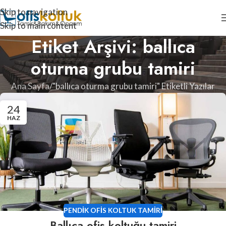
Skip to navigation
Skip to main content
Etiket Arşivi: ballıca
oturma grubu tamiri
Ana Sayfa
"ballıca oturma grubu tamiri" Etiketli Yazılar
24
HAZ
PENDIK OFIS KOLTUK TAMIRI
Ballıca ofis koltuğu tamiri