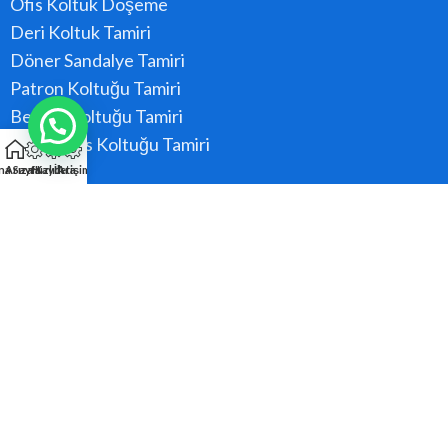
Ofis Koltuk Döşeme
Deri Koltuk Tamiri
Döner Sandalye Tamiri
Patron Koltuğu Tamiri
Berber Koltuğu Tamiri
Konferans Koltuğu Tamiri
na Sayfa
Arıza Kaydı
Hızlı Ara
İletişim
Hizmet Bölgeler
Ataşehir
Beykoz
Kadıköy
Kartal
Maltepe
Pendik
Tüm Bölgeler