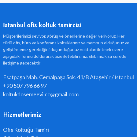
İstanbul ofis koltuk tamircisi
Müşterilerimizi seviyor, görüş ve önerilerine değer veriyoruz. Her
türlü ofis, büro ve konferans koltuklarınız ve memnun olduğunuz ve
geliştirmemiz gerektiğini düşündüğünüz noktaları iletmek üzere
aşağıdaki formu doldurarak bize iletebilirsiniz. Ekibimiz kısa sürede
iletişime geçecektir
Esatpaşa Mah. Cemalpaşa Sok. 41/B Ataşehir / İstanbul
+90 507 796 66 97
koltukdosemeevi.cc@gmail.com
Hizmetlerimiz
Ofis Koltuğu Tamiri