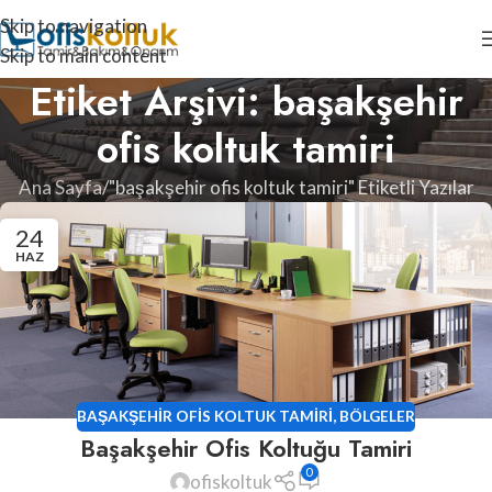
Skip to navigation
Skip to main content
Etiket Arşivi: başakşehir
ofis koltuk tamiri
Ana Sayfa
"başakşehir ofis koltuk tamiri" Etiketli Yazılar
24
HAZ
BAŞAKŞEHIR OFIS KOLTUK TAMIRI
,
BÖLGELER
Başakşehir Ofis Koltuğu Tamiri
0
ofiskoltuk