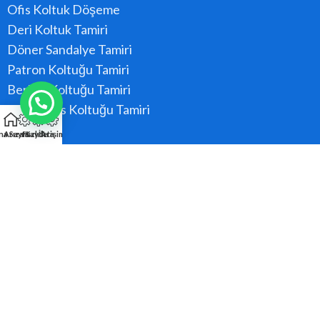
Ofis Koltuk Döşeme
Deri Koltuk Tamiri
Döner Sandalye Tamiri
Patron Koltuğu Tamiri
Berber Koltuğu Tamiri
Konferans Koltuğu Tamiri
na Sayfa
Arıza Kaydı
Hızlı Ara
İletişim
Hizmet Bölgeler
Ataşehir
Beykoz
Kadıköy
Kartal
Maltepe
Pendik
Tüm Bölgeler