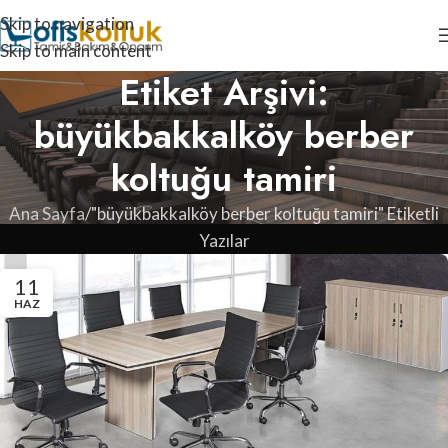
Skip to navigation
Skip to main content
Etiket Arşivi:
büyükbakkalköy berber
koltuğu tamiri
Ana Sayfa
"büyükbakkalköy berber koltuğu tamiri" Etiketli
Yazılar
11
HAZ