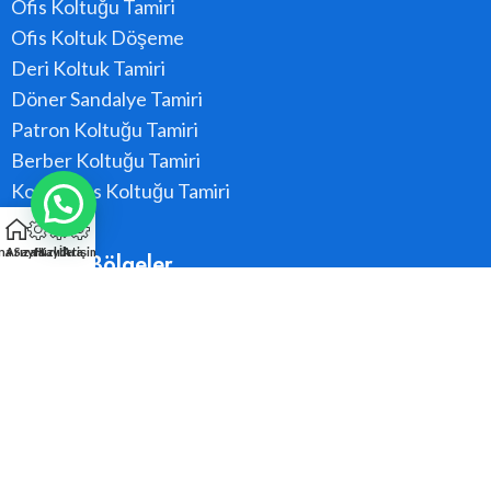
Ofis Koltuğu Tamiri
Ofis Koltuk Döşeme
Deri Koltuk Tamiri
Döner Sandalye Tamiri
Patron Koltuğu Tamiri
Berber Koltuğu Tamiri
Konferans Koltuğu Tamiri
na Sayfa
Arıza Kaydı
Hızlı Ara
İletişim
Hizmet Bölgeler
Ataşehir
Beykoz
Kadıköy
Kartal
Maltepe
Pendik