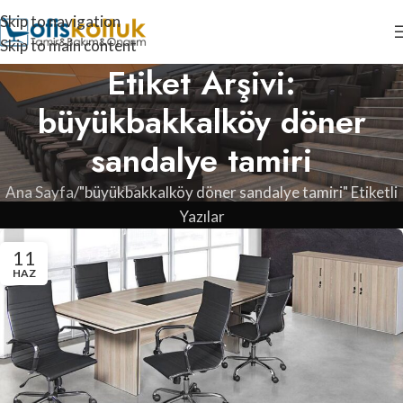
Skip to navigation
Skip to main content
Etiket Arşivi:
büyükbakkalköy döner
sandalye tamiri
Ana Sayfa
"büyükbakkalköy döner sandalye tamiri" Etiketli
Yazılar
11
HAZ