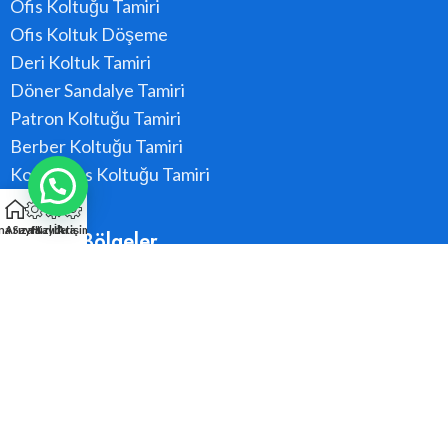
Ofis Koltuğu Tamiri
Ofis Koltuk Döşeme
Deri Koltuk Tamiri
Döner Sandalye Tamiri
Patron Koltuğu Tamiri
Berber Koltuğu Tamiri
Konferans Koltuğu Tamiri
na Sayfa
Arıza Kaydı
Hızlı Ara
İletişim
Hizmet Bölgeler
Ataşehir
Beykoz
Kadıköy
Kartal
Maltepe
Pendik