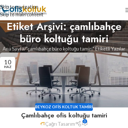
Skip to navigation
Skip to main content
Etiket Arşivi: çamlıbahçe
büro koltuğu tamiri
Ana Sayfa
"çamlıbahçe büro koltuğu tamiri" Etiketli Yazılar
10
HAZ
BEYKOZ OFIS KOLTUK TAMIRI
Çamlıbahçe ofis koltuğu tamiri
0
Çağrı Tasarım