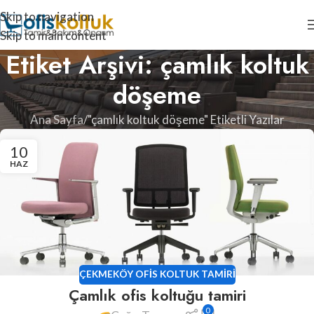
Skip to navigation
Skip to main content
Etiket Arşivi: çamlık koltuk
döşeme
Ana Sayfa
"çamlık koltuk döşeme" Etiketli Yazılar
10
HAZ
ÇEKMEKÖY OFIS KOLTUK TAMIRI
Çamlık ofis koltuğu tamiri
0