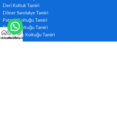
Deri Koltuk Tamiri
Döner Sandalye Tamiri
Patron Koltuğu Tamiri
Berber Koltuğu Tamiri
Konferans Koltuğu Tamiri
na Sayfa
Arıza Kaydı
Hızlı Ara
İletişim
Hizmet Bölgeler
Ataşehir
Beykoz
Kadıköy
Kartal
Maltepe
Pendik
Tüm Bölgeler