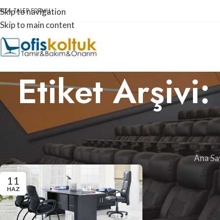
RIZA TALEP FORMU
Skip to navigation
Skip to main content
Etiket Arşivi
Ana Sa
11
HAZ