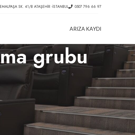
EMALPAŞA SK. 41/B ATAŞEHIR -İSTANBUL
0507 796 66 97
ARIZA KAYDI
urma grubu
HIZMETLER
Ofis Koltuk Tamiri