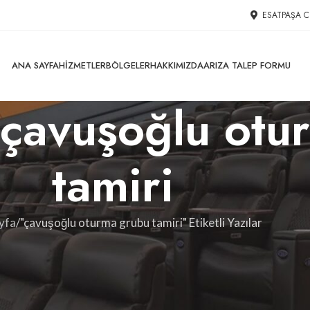
ESATPAŞA C
ANA SAYFA
HIZMETLER
BÖLGELER
HAKKIMIZDA
ARIZA TALEP FORMU
: çavuşoğlu ot
tamiri
yfa
"çavuşoğlu oturma grubu tamiri" Etiketli Yazılar