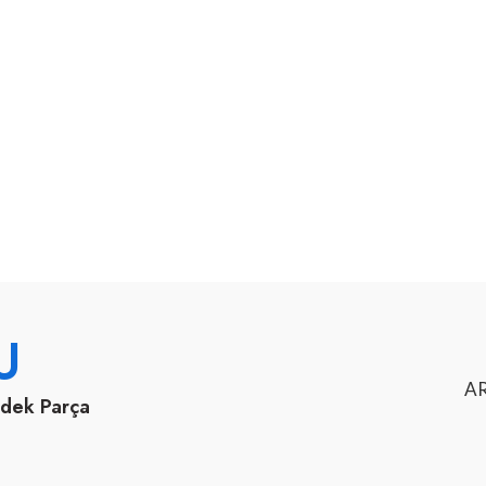
U
AR
edek Parça