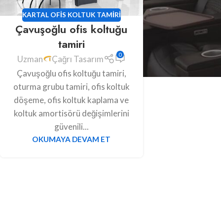
KARTAL OFIS KOLTUK TAMIRI
Çavuşoğlu ofis koltuğu
tamiri
0
Uzman
Çağrı Tasarım
Çavuşoğlu ofis koltuğu tamiri,
oturma grubu tamiri, ofis koltuk
döşeme, ofis koltuk kaplama ve
koltuk amortisörü değişimlerini
güvenili...
OKUMAYA DEVAM ET