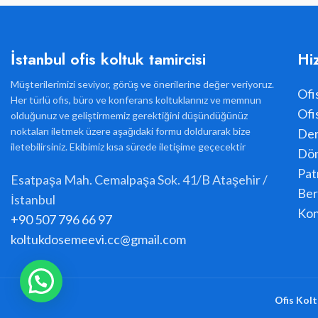
İstanbul ofis koltuk tamircisi
Hi
Müşterilerimizi seviyor, görüş ve önerilerine değer veriyoruz.
Ofi
Her türlü ofis, büro ve konferans koltuklarınız ve memnun
Ofi
olduğunuz ve geliştirmemiz gerektiğini düşündüğünüz
noktaları iletmek üzere aşağıdaki formu doldurarak bize
Der
iletebilirsiniz. Ekibimiz kısa sürede iletişime geçecektir
Dön
Pat
Esatpaşa Mah. Cemalpaşa Sok. 41/B Ataşehir /
Ber
İstanbul
Kon
+90 507 796 66 97
koltukdosemeevi.cc@gmail.com
Ofis Kolt