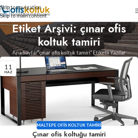
Skip to navigation
Skip to main content
Etiket Arşivi: çınar ofis
koltuk tamiri
Ana Sayfa
"çınar ofis koltuk tamiri" Etiketli Yazılar
11
HAZ
MALTEPE OFIS KOLTUK TAMIRI
Çınar ofis koltuğu tamiri