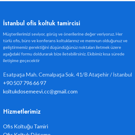
İstanbul ofis koltuk tamircisi
Müşterilerimizi seviyor, görüş ve önerilerine değer veriyoruz. Her
türlü ofis, büro ve konferans koltuklarınız ve memnun olduğunuz ve
geliştirmemiz gerektiğini düşündüğünüz noktaları iletmek üzere
aşağıdaki formu doldurarak bize iletebilirsiniz. Ekibimiz kısa sürede
iletişime geçecektir
Esatpaşa Mah. Cemalpaşa Sok. 41/B Ataşehir / İstanbul
+90 507 796 66 97
koltukdosemeevi.cc@gmail.com
Hizmetlerimiz
Ofis Koltuğu Tamiri
Ofis Koltuk Döşeme