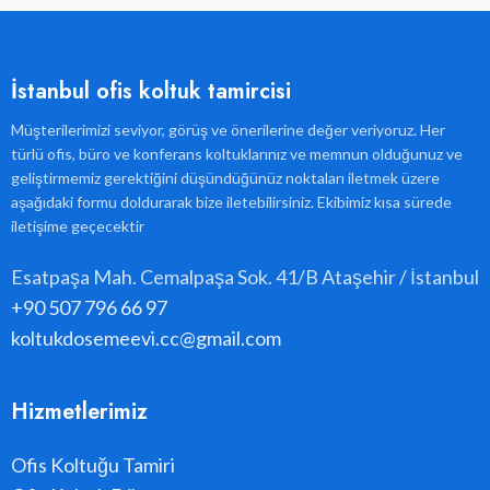
İstanbul ofis koltuk tamircisi
Müşterilerimizi seviyor, görüş ve önerilerine değer veriyoruz. Her
türlü ofis, büro ve konferans koltuklarınız ve memnun olduğunuz ve
geliştirmemiz gerektiğini düşündüğünüz noktaları iletmek üzere
aşağıdaki formu doldurarak bize iletebilirsiniz. Ekibimiz kısa sürede
iletişime geçecektir
Esatpaşa Mah. Cemalpaşa Sok. 41/B Ataşehir / İstanbul
+90 507 796 66 97
koltukdosemeevi.cc@gmail.com
Hizmetlerimiz
Ofis Koltuğu Tamiri