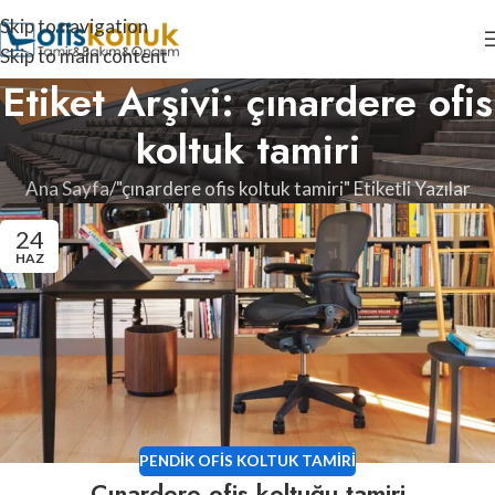
Skip to navigation
Skip to main content
Etiket Arşivi: çınardere ofis
koltuk tamiri
Ana Sayfa
"çınardere ofis koltuk tamiri" Etiketli Yazılar
24
HAZ
PENDIK OFIS KOLTUK TAMIRI
Çınardere ofis koltuğu tamiri