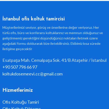
İstanbul ofis koltuk tamircisi
Müşterilerimizi seviyor, görüş ve önerilerine değer veriyoruz. Her
türlü ofis, büro ve konferans koltuklarınız ve memnun olduğunuz ve
geliştirmemiz gerektiğini düşündüğünüz noktaları iletmek üzere
aşağıdaki formu doldurarak bize iletebilirsiniz. Ekibimiz kısa sürede
iletişime geçecektir
Esatpaşa Mah. Cemalpaşa Sok. 41/B Ataşehir / İstanbul
+90 507 796 66 97
koltukdosemeevi.cc@gmail.com
Hizmetlerimiz
Ofis Koltuğu Tamiri
Ofis Koltuk Döşeme