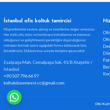
İstanbul ofis koltuk tamircisi
Hi
Müşterilerimizi seviyor, görüş ve önerilerine değer veriyoruz.
Ofi
Her türlü ofis, büro ve konferans koltuklarınız ve memnun
Ofi
olduğunuz ve geliştirmemiz gerektiğini düşündüğünüz
noktaları iletmek üzere aşağıdaki formu doldurarak bize
Der
iletebilirsiniz. Ekibimiz kısa sürede iletişime geçecektir
Dön
Pat
Esatpaşa Mah. Cemalpaşa Sok. 41/B Ataşehir /
Ber
İstanbul
Kon
+90 507 796 66 97
koltukdosemeevi.cc@gmail.com
Ofis Kolt