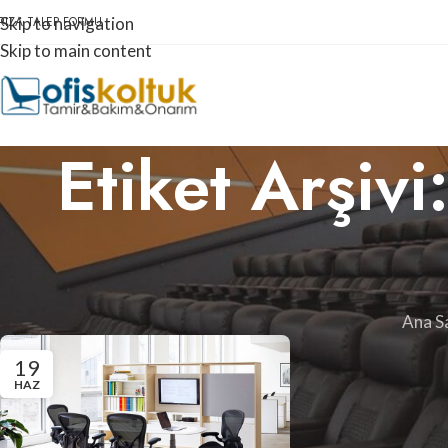
RIZA TALEP FORMU
Skip to navigation
Skip to main content
Etiket Arşivi
Ana S
19
HAZ