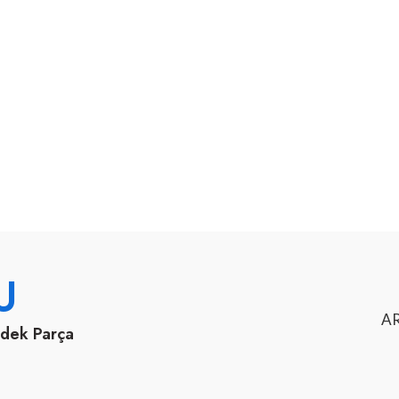
U
AR
edek Parça