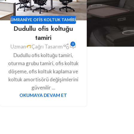
ÜMRANIYE OFIS KOLTUK TAMIRI
Dudullu ofis koltuğu
tamiri
0
Uzman
Çağrı Tasarım
Dudullu ofis koltuğu tamiri,
oturma grubu tamiri, ofis koltuk
döşeme, ofis koltuk kaplama ve
koltuk amortisörü değişimlerini
güvenilir ...
OKUMAYA DEVAM ET