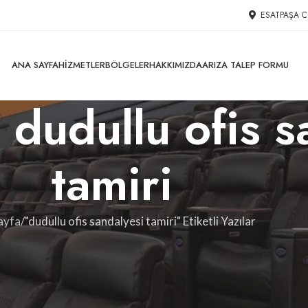
ESATPAŞA C
ANA SAYFA
HIZMETLER
BÖLGELER
HAKKIMIZDA
ARIZA TALEP FORMU
: dudullu ofis 
tamiri
ayfa
"dudullu ofis sandalyesi tamiri" Etiketli Yazılar