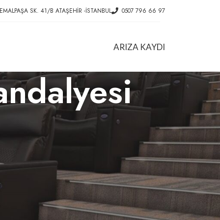
EMALPAŞA SK. 41/B ATAŞEHIR -İSTANBUL
0507 796 66 97
ARIZA KAYDI
sandalyesi
HIZMETLER
Ofis Koltuk Tamiri