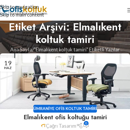
Skip to navigation
Skip to main content
Etiket Arşivi: Elmalıkent
koltuk tamiri
Ana Sayfa
"Elmalıkent koltuk tamiri" Etiketli Yazılar
19
HAZ
ÜMRANIYE OFIS KOLTUK TAMIRI
Elmalıkent ofis koltuğu tamiri
0
Çağrı Tasarım