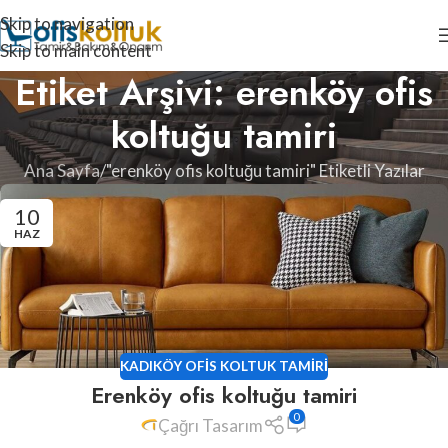
Skip to navigation
Skip to main content
Etiket Arşivi: erenköy ofis
koltuğu tamiri
Ana Sayfa
"erenköy ofis koltuğu tamiri" Etiketli Yazılar
10
HAZ
KADIKÖY OFIS KOLTUK TAMIRI
Erenköy ofis koltuğu tamiri
0
Çağrı Tasarım