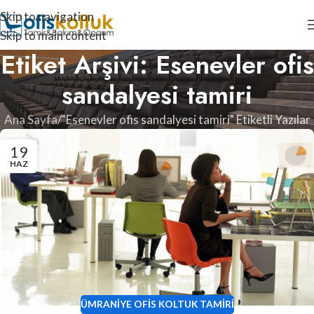
Skip to navigation
Skip to main content
Etiket Arşivi: Esenevler ofis
sandalyesi tamiri
Ana Sayfa
"Esenevler ofis sandalyesi tamiri" Etiketli Yazılar
19
HAZ
ÜMRANIYE OFIS KOLTUK TAMIRI