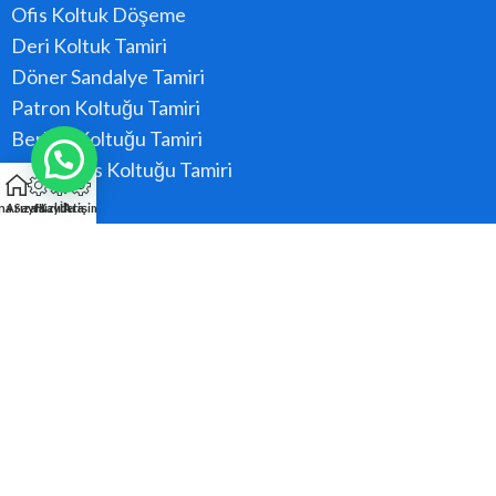
Ofis Koltuk Döşeme
Deri Koltuk Tamiri
Döner Sandalye Tamiri
Patron Koltuğu Tamiri
Berber Koltuğu Tamiri
Konferans Koltuğu Tamiri
na Sayfa
Arıza Kaydı
Hızlı Ara
İletişim
Hizmet Bölgeler
Ataşehir
Beykoz
Kadıköy
Kartal
Maltepe
Pendik
Tüm Bölgeler