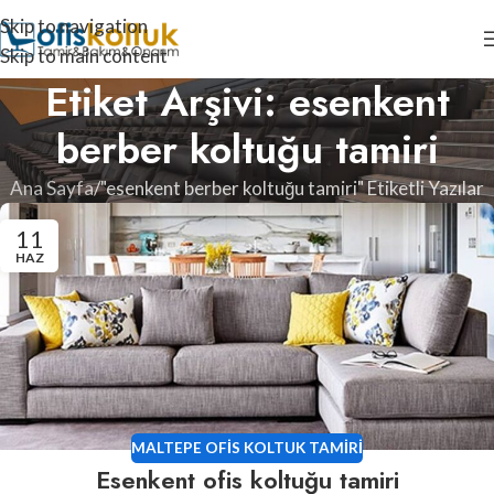
Skip to navigation
Skip to main content
Etiket Arşivi: esenkent
berber koltuğu tamiri
Ana Sayfa
"esenkent berber koltuğu tamiri" Etiketli Yazılar
11
HAZ
MALTEPE OFIS KOLTUK TAMIRI
Esenkent ofis koltuğu tamiri