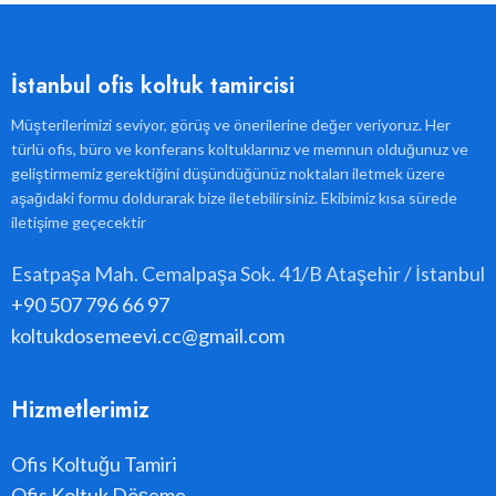
İstanbul ofis koltuk tamircisi
Müşterilerimizi seviyor, görüş ve önerilerine değer veriyoruz. Her
türlü ofis, büro ve konferans koltuklarınız ve memnun olduğunuz ve
geliştirmemiz gerektiğini düşündüğünüz noktaları iletmek üzere
aşağıdaki formu doldurarak bize iletebilirsiniz. Ekibimiz kısa sürede
iletişime geçecektir
Esatpaşa Mah. Cemalpaşa Sok. 41/B Ataşehir / İstanbul
+90 507 796 66 97
koltukdosemeevi.cc@gmail.com
Hizmetlerimiz
Ofis Koltuğu Tamiri
Ofis Koltuk Döşeme