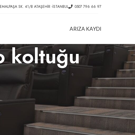
EMALPAŞA SK. 41/B ATAŞEHIR -İSTANBUL
0507 796 66 97
ARIZA KAYDI
o koltuğu
HIZMETLER
Ofis Koltuk Tamiri