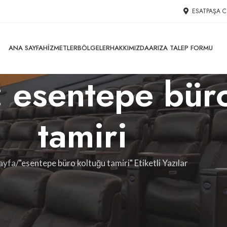
ESATPAŞA C
ANA SAYFA
HIZMETLER
BÖLGELER
HAKKIMIZDA
ARIZA TALEP FORMU
i: esentepe bür
tamiri
ayfa
"esentepe büro koltuğu tamiri" Etiketli Yazılar