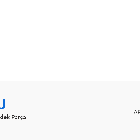
U
AR
edek Parça