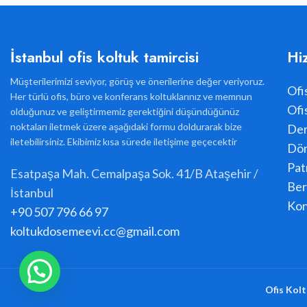
İstanbul ofis koltuk tamircisi
Hi
Müşterilerimizi seviyor, görüş ve önerilerine değer veriyoruz.
Ofi
Her türlü ofis, büro ve konferans koltuklarınız ve memnun
Ofi
olduğunuz ve geliştirmemiz gerektiğini düşündüğünüz
noktaları iletmek üzere aşağıdaki formu doldurarak bize
Der
iletebilirsiniz. Ekibimiz kısa sürede iletişime geçecektir
Dön
Pat
Esatpaşa Mah. Cemalpaşa Sok. 41/B Ataşehir /
Ber
İstanbul
Kon
+90 507 796 66 97
koltukdosemeevi.cc@gmail.com
Ofis Kolt