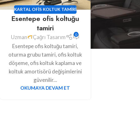
KARTAL OFIS KOLTUK TAMIRI
Esentepe ofis koltuğu
tamiri
0
Uzman
Çağrı Tasarım
Esentepe ofis koltuğu tamiri,
oturma grubu tamiri, ofis koltuk
döşeme, ofis koltuk kaplama ve
koltuk amortisörü değişimlerini
güvenilir...
OKUMAYA DEVAM ET