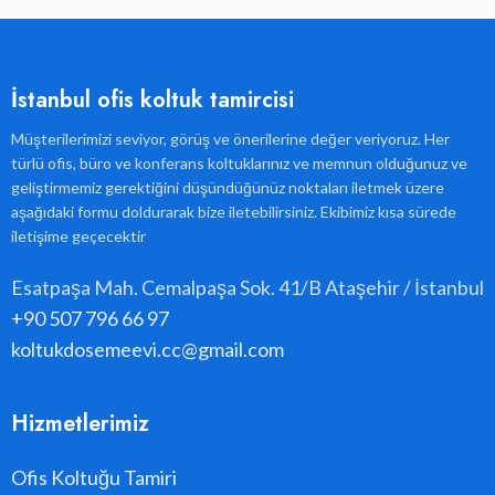
İstanbul ofis koltuk tamircisi
Müşterilerimizi seviyor, görüş ve önerilerine değer veriyoruz. Her
türlü ofis, büro ve konferans koltuklarınız ve memnun olduğunuz ve
geliştirmemiz gerektiğini düşündüğünüz noktaları iletmek üzere
aşağıdaki formu doldurarak bize iletebilirsiniz. Ekibimiz kısa sürede
iletişime geçecektir
Esatpaşa Mah. Cemalpaşa Sok. 41/B Ataşehir / İstanbul
+90 507 796 66 97
koltukdosemeevi.cc@gmail.com
Hizmetlerimiz
Ofis Koltuğu Tamiri