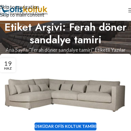
Skip to navigation
Skip to main content
Etiket Arşivi: Ferah döner
sandalye tamiri
Ana Sayfa
"Ferah döner sandalye tamiri" Etiketli Yazılar
19
HAZ
ÜSKÜDAR OFIS KOLTUK TAMIRI