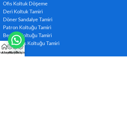
Ofis Koltuk Döşeme
Deri Koltuk Tamiri
Döner Sandalye Tamiri
Patron Koltuğu Tamiri
Berber Koltuğu Tamiri
Konferans Koltuğu Tamiri
na Sayfa
Arıza Kaydı
Hızlı Ara
İletişim
Hizmet Bölgeler
Ataşehir
Beykoz
Kadıköy
Kartal
Maltepe
Pendik
Tüm Bölgeler