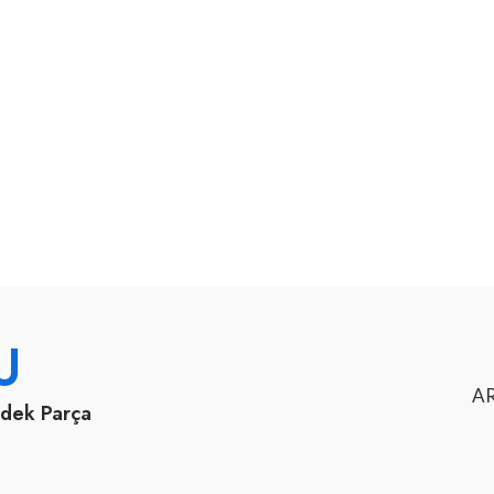
U
AR
edek Parça