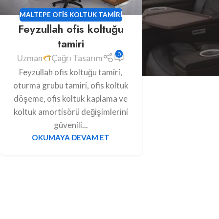
MALTEPE OFIS KOLTUK TAMIRI
Feyzullah ofis koltuğu
tamiri
0
Uzman
Çağrı Tasarım
Feyzullah ofis koltuğu tamiri,
oturma grubu tamiri, ofis koltuk
döşeme, ofis koltuk kaplama ve
koltuk amortisörü değişimlerini
güvenili...
OKUMAYA DEVAM ET