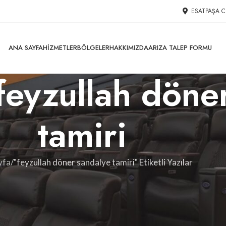
ESATPAŞA C
ANA SAYFA
HIZMETLER
BÖLGELER
HAKKIMIZDA
ARIZA TALEP FORMU
 feyzullah dön
tamiri
yfa
"feyzullah döner sandalye tamiri" Etiketli Yazılar