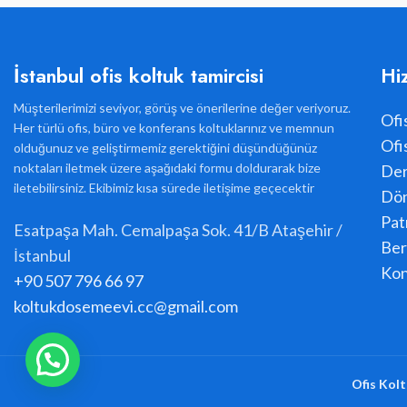
İstanbul ofis koltuk tamircisi
Hi
Müşterilerimizi seviyor, görüş ve önerilerine değer veriyoruz.
Ofi
Her türlü ofis, büro ve konferans koltuklarınız ve memnun
Ofi
olduğunuz ve geliştirmemiz gerektiğini düşündüğünüz
noktaları iletmek üzere aşağıdaki formu doldurarak bize
Der
iletebilirsiniz. Ekibimiz kısa sürede iletişime geçecektir
Dön
Pat
Esatpaşa Mah. Cemalpaşa Sok. 41/B Ataşehir /
Ber
İstanbul
Kon
+90 507 796 66 97
koltukdosemeevi.cc@gmail.com
Ofis Kolt