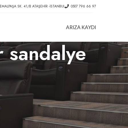
EMALPAŞA SK. 41/B ATAŞEHIR -İSTANBUL
0507 796 66 97
ARIZA KAYDI
er sandalye
HIZMETLER
Ofis Koltuk Tamiri