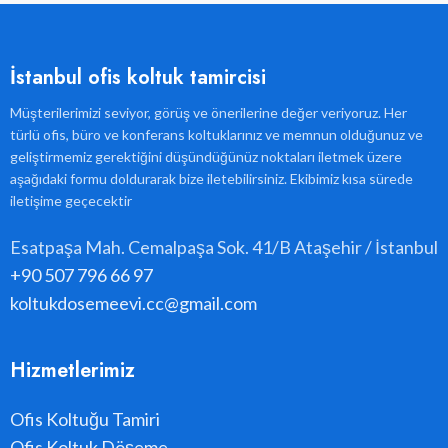
İstanbul ofis koltuk tamircisi
Müşterilerimizi seviyor, görüş ve önerilerine değer veriyoruz. Her
türlü ofis, büro ve konferans koltuklarınız ve memnun olduğunuz ve
geliştirmemiz gerektiğini düşündüğünüz noktaları iletmek üzere
aşağıdaki formu doldurarak bize iletebilirsiniz. Ekibimiz kısa sürede
iletişime geçecektir
Esatpaşa Mah. Cemalpaşa Sok. 41/B Ataşehir / İstanbul
+90 507 796 66 97
koltukdosemeevi.cc@gmail.com
Hizmetlerimiz
Ofis Koltuğu Tamiri
Ofis Koltuk Döşeme