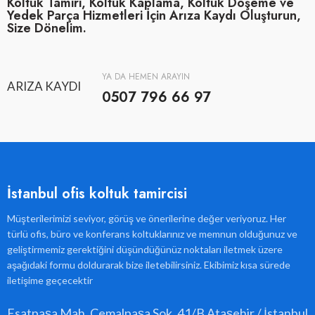
Koltuk Tamiri, Koltuk Kaplama, Koltuk Döşeme ve
Yedek Parça Hizmetleri İçin Arıza Kaydı Oluşturun,
Size Dönelim.
YA DA HEMEN ARAYIN
ARIZA KAYDI
0507 796 66 97
İstanbul ofis koltuk tamircisi
Müşterilerimizi seviyor, görüş ve önerilerine değer veriyoruz. Her
türlü ofis, büro ve konferans koltuklarınız ve memnun olduğunuz ve
geliştirmemiz gerektiğini düşündüğünüz noktaları iletmek üzere
aşağıdaki formu doldurarak bize iletebilirsiniz. Ekibimiz kısa sürede
iletişime geçecektir
Esatpaşa Mah. Cemalpaşa Sok. 41/B Ataşehir / İstanbul