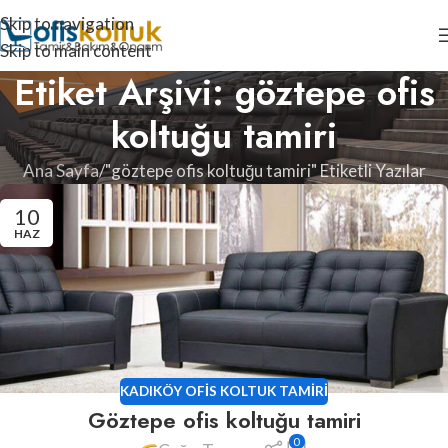
Skip to navigation
Skip to main content
Etiket Arşivi: göztepe ofis
koltuğu tamiri
Ana Sayfa
"göztepe ofis koltuğu tamiri" Etiketli Yazılar
10
HAZ
KADIKÖY OFIS KOLTUK TAMIRI
Göztepe ofis koltuğu tamiri
0