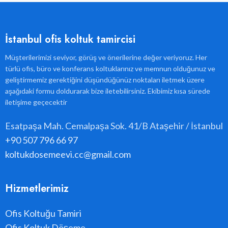
İstanbul ofis koltuk tamircisi
Müşterilerimizi seviyor, görüş ve önerilerine değer veriyoruz. Her
türlü ofis, büro ve konferans koltuklarınız ve memnun olduğunuz ve
geliştirmemiz gerektiğini düşündüğünüz noktaları iletmek üzere
aşağıdaki formu doldurarak bize iletebilirsiniz. Ekibimiz kısa sürede
iletişime geçecektir
Esatpaşa Mah. Cemalpaşa Sok. 41/B Ataşehir / İstanbul
+90 507 796 66 97
koltukdosemeevi.cc@gmail.com
Hizmetlerimiz
Ofis Koltuğu Tamiri
Ofis Koltuk Döşeme