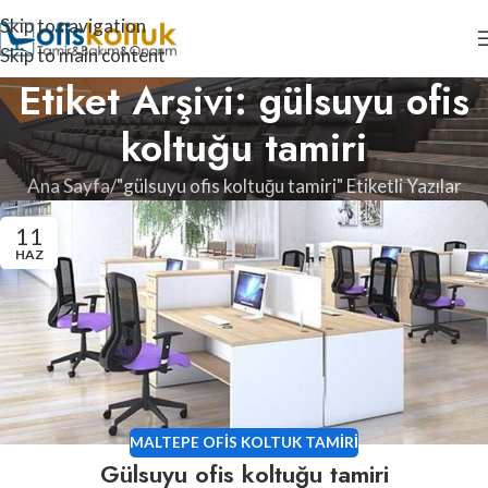
Skip to navigation
Skip to main content
Etiket Arşivi: gülsuyu ofis
koltuğu tamiri
Ana Sayfa
"gülsuyu ofis koltuğu tamiri" Etiketli Yazılar
11
HAZ
MALTEPE OFIS KOLTUK TAMIRI
Gülsuyu ofis koltuğu tamiri