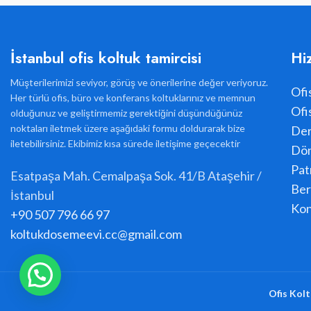
İstanbul ofis koltuk tamircisi
Hi
Müşterilerimizi seviyor, görüş ve önerilerine değer veriyoruz.
Ofi
Her türlü ofis, büro ve konferans koltuklarınız ve memnun
Ofi
olduğunuz ve geliştirmemiz gerektiğini düşündüğünüz
noktaları iletmek üzere aşağıdaki formu doldurarak bize
Der
iletebilirsiniz. Ekibimiz kısa sürede iletişime geçecektir
Dön
Pat
Esatpaşa Mah. Cemalpaşa Sok. 41/B Ataşehir /
Ber
İstanbul
Kon
+90 507 796 66 97
koltukdosemeevi.cc@gmail.com
Ofis Kolt