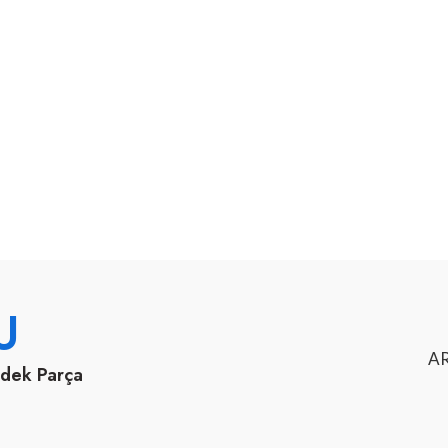
U
AR
edek Parça