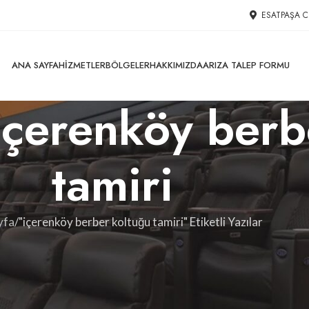
ESATPAŞA C
ANA SAYFA
HIZMETLER
BÖLGELER
HAKKIMIZDA
ARIZA TALEP FORMU
 içerenköy ber
tamiri
yfa
"içerenköy berber koltuğu tamiri" Etiketli Yazılar