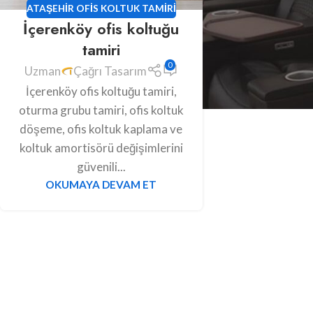
ATAŞEHIR OFIS KOLTUK TAMIRI
İçerenköy ofis koltuğu
tamiri
0
Uzman
Çağrı Tasarım
İçerenköy ofis koltuğu tamiri,
oturma grubu tamiri, ofis koltuk
döşeme, ofis koltuk kaplama ve
koltuk amortisörü değişimlerini
güvenili...
OKUMAYA DEVAM ET