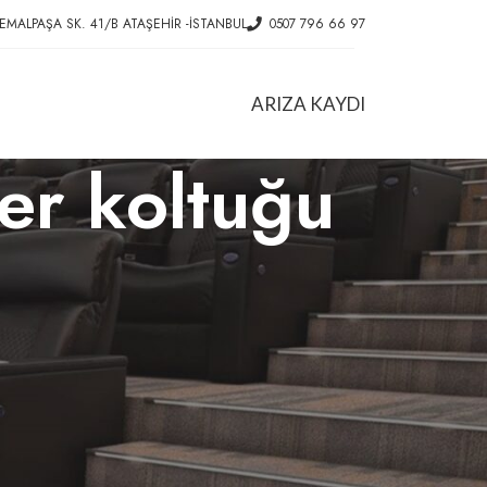
EMALPAŞA SK. 41/B ATAŞEHIR -İSTANBUL
0507 796 66 97
ARIZA KAYDI
ber koltuğu
HIZMETLER
Ofis Koltuk Tamiri