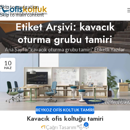
Skip to navigation
Skip to main content
Etiket Arşivi: kavacık
oturma grubu tamiri
Ana Sayfa
"kavacık oturma grubu tamiri" Etiketli Yazılar
10
HAZ
BEYKOZ OFIS KOLTUK TAMIRI
Kavacık ofis koltuğu tamiri
0
Çağrı Tasarım