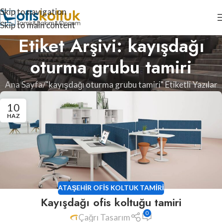
Skip to navigation
Skip to main content
Etiket Arşivi: kayışdağı
oturma grubu tamiri
Ana Sayfa
"kayışdağı oturma grubu tamiri" Etiketli Yazılar
10
HAZ
ATAŞEHIR OFIS KOLTUK TAMIRI
Kayışdağı ofis koltuğu tamiri
0
Çağrı Tasarım