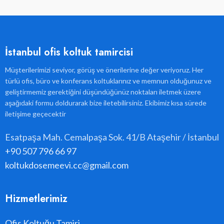
İstanbul ofis koltuk tamircisi
Müşterilerimizi seviyor, görüş ve önerilerine değer veriyoruz. Her
türlü ofis, büro ve konferans koltuklarınız ve memnun olduğunuz ve
geliştirmemiz gerektiğini düşündüğünüz noktaları iletmek üzere
aşağıdaki formu doldurarak bize iletebilirsiniz. Ekibimiz kısa sürede
iletişime geçecektir
Esatpaşa Mah. Cemalpaşa Sok. 41/B Ataşehir / İstanbul
+90 507 796 66 97
koltukdosemeevi.cc@gmail.com
Hizmetlerimiz
Ofis Koltuğu Tamiri