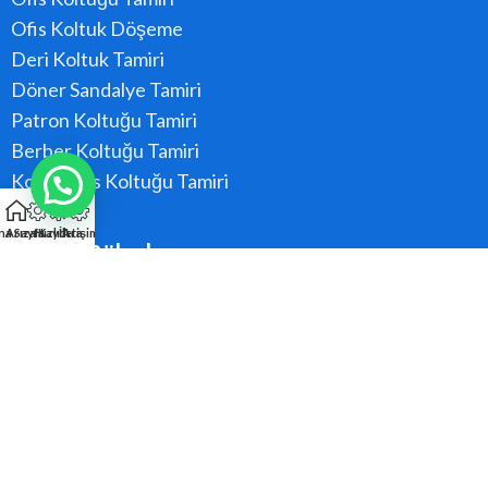
Ofis Koltuk Döşeme
Deri Koltuk Tamiri
Döner Sandalye Tamiri
Patron Koltuğu Tamiri
Berber Koltuğu Tamiri
Konferans Koltuğu Tamiri
na Sayfa
Arıza Kaydı
Hızlı Ara
İletişim
Hizmet Bölgeler
Ataşehir
Beykoz
Kadıköy
Kartal
Maltepe
Pendik