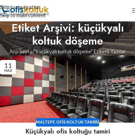
Skip to navigation
Skip to main content
Etiket Arşivi: küçükyalı
koltuk döşeme
Ana Sayfa
"küçükyalı koltuk döşeme" Etiketli Yazılar
11
HAZ
MALTEPE OFIS KOLTUK TAMIRI
Küçükyalı ofis koltuğu tamiri