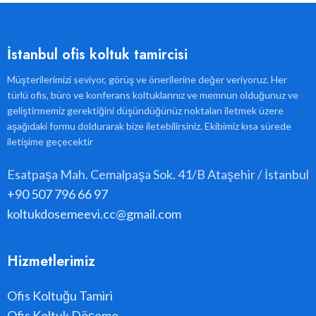
İstanbul ofis koltuk tamircisi
Müşterilerimizi seviyor, görüş ve önerilerine değer veriyoruz. Her
türlü ofis, büro ve konferans koltuklarınız ve memnun olduğunuz ve
geliştirmemiz gerektiğini düşündüğünüz noktaları iletmek üzere
aşağıdaki formu doldurarak bize iletebilirsiniz. Ekibimiz kısa sürede
iletişime geçecektir
Esatpaşa Mah. Cemalpaşa Sok. 41/B Ataşehir / İstanbul
+90 507 796 66 97
koltukdosemeevi.cc@gmail.com
Hizmetlerimiz
Ofis Koltuğu Tamiri
Ofis Koltuk Döşeme