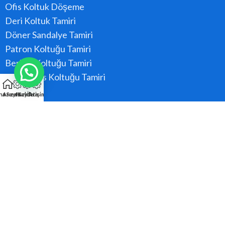
Ofis Koltuk Döşeme
Deri Koltuk Tamiri
Döner Sandalye Tamiri
Patron Koltuğu Tamiri
Berber Koltuğu Tamiri
Konferans Koltuğu Tamiri
na Sayfa
Arıza Kaydı
Hızlı Ara
İletişim
Hizmet Bölgeler
Ataşehir
Beykoz
Kadıköy
Kartal
Maltepe
Pendik
Tüm Bölgeler