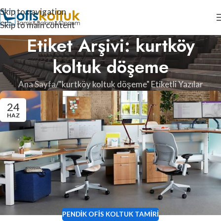
Skip to navigation
Skip to main content
Etiket Arşivi: kurtköy
koltuk döşeme
Ana Sayfa
"kurtköy koltuk döşeme" Etiketli Yazılar
24
HAZ
PENDIK OFIS KOLTUK TAMIRI