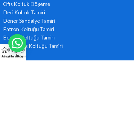
Ofis Koltuk Döşeme
Deri Koltuk Tamiri
Döner Sandalye Tamiri
Patron Koltuğu Tamiri
Berber Koltuğu Tamiri
Konferans Koltuğu Tamiri
na Sayfa
Arıza Kaydı
Hızlı Ara
İletişim
Hizmet Bölgeler
Ataşehir
Beykoz
Kadıköy
Kartal
Maltepe
Pendik
Tüm Bölgeler