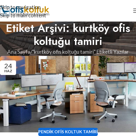
Skip to navigation
Skip to main content
Etiket Arşivi: kurtköy ofis
koltuğu tamiri
Ana Sayfa
"kurtköy ofis koltuğu tamiri" Etiketli Yazılar
24
HAZ
PENDIK OFIS KOLTUK TAMIRI