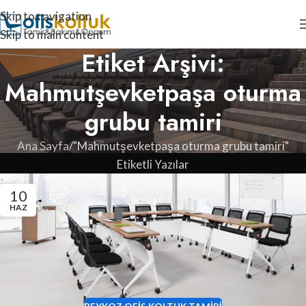
Skip to navigation
Skip to main content
Etiket Arşivi:
Mahmutşevketpaşa oturma
grubu tamiri
Ana Sayfa
"Mahmutşevketpaşa oturma grubu tamiri"
Etiketli Yazılar
10
HAZ