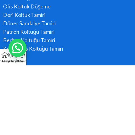
Ofis Koltuk Döşeme
Deri Koltuk Tamiri
Döner Sandalye Tamiri
Patron Koltuğu Tamiri
Berber Koltuğu Tamiri
Konferans Koltuğu Tamiri
na Sayfa
Arıza Kaydı
Hızlı Ara
İletişim
Hizmet Bölgeler
Ataşehir
Beykoz
Kadıköy
Kartal
Maltepe
Pendik
Tüm Bölgeler