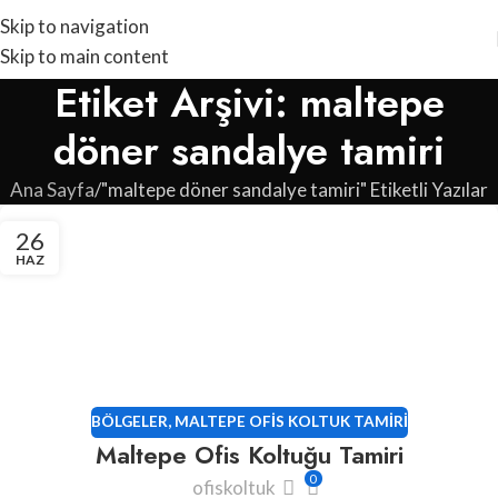
Skip to navigation
Skip to main content
Etiket Arşivi: maltepe
döner sandalye tamiri
Ana Sayfa
"maltepe döner sandalye tamiri" Etiketli Yazılar
26
HAZ
BÖLGELER
,
MALTEPE OFIS KOLTUK TAMIRI
Maltepe Ofis Koltuğu Tamiri
0
ofiskoltuk