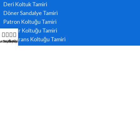
Deri Koltuk Tamiri
Döner Sandalye Tamiri
Patron Koltuğu Tamiri
Berber Koltuğu Tamiri
Konferans Koltuğu Tamiri
a Sayfa
rıza Kaydı
Hızlı Ara
İletişim
Hizmet Bölgeler
Ataşehir
Beykoz
Kadıköy
Kartal
Maltepe
Pendik
Tüm Bölgeler