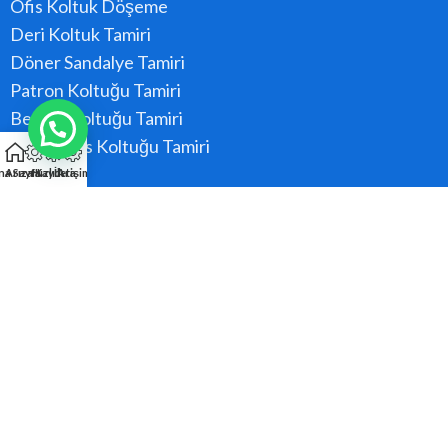
Ofis Koltuk Döşeme
Deri Koltuk Tamiri
Döner Sandalye Tamiri
Patron Koltuğu Tamiri
Berber Koltuğu Tamiri
Konferans Koltuğu Tamiri
na Sayfa
Arıza Kaydı
Hızlı Ara
İletişim
Hizmet Bölgeler
Ataşehir
Beykoz
Kadıköy
Kartal
Maltepe
Pendik
Tüm Bölgeler