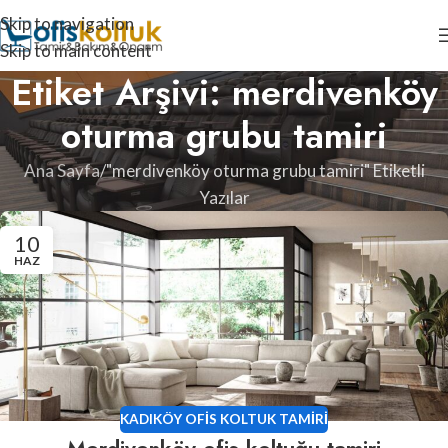
Skip to navigation
Skip to main content
Etiket Arşivi: merdivenköy
oturma grubu tamiri
Ana Sayfa
"merdivenköy oturma grubu tamiri" Etiketli
Yazılar
10
HAZ
KADIKÖY OFIS KOLTUK TAMIRI