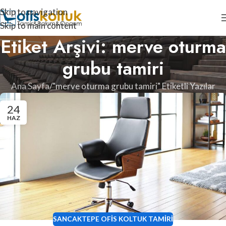
Skip to navigation
Skip to main content
Etiket Arşivi: merve oturma
grubu tamiri
Ana Sayfa
"merve oturma grubu tamiri" Etiketli Yazılar
24
HAZ
SANCAKTEPE OFIS KOLTUK TAMIRI