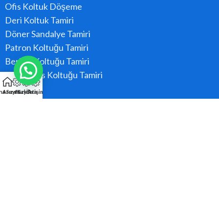
Ofis Koltuk Döşeme
Deri Koltuk Tamiri
Döner Sandalye Tamiri
Patron Koltuğu Tamiri
Berber Koltuğu Tamiri
Konferans Koltuğu Tamiri
na Sayfa
Arıza Kaydı
Hızlı Ara
İletişim
Hizmet Bölgeler
Ataşehir
Beykoz
Kadıköy
Kartal
Maltepe
Pendik
Tüm Bölgeler