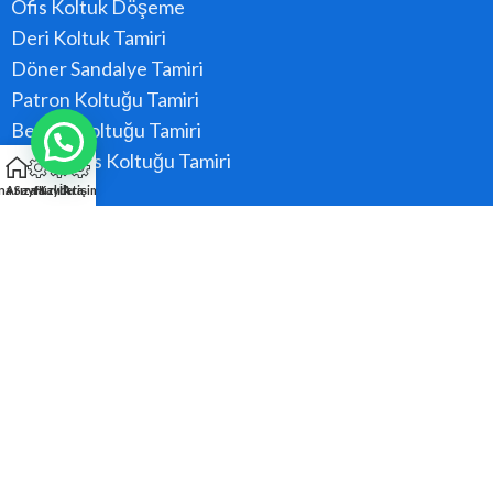
Ofis Koltuk Döşeme
Deri Koltuk Tamiri
Döner Sandalye Tamiri
Patron Koltuğu Tamiri
Berber Koltuğu Tamiri
Konferans Koltuğu Tamiri
na Sayfa
Arıza Kaydı
Hızlı Ara
İletişim
Hizmet Bölgeler
Ataşehir
Beykoz
Kadıköy
Kartal
Maltepe
Pendik
Tüm Bölgeler