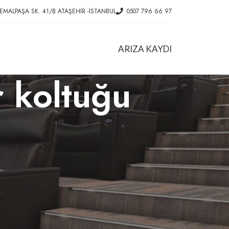
EMALPAŞA SK. 41/B ATAŞEHIR -İSTANBUL
0507 796 66 97
ARIZA KAYDI
r koltuğu
HIZMETLER
Ofis Koltuk Tamiri