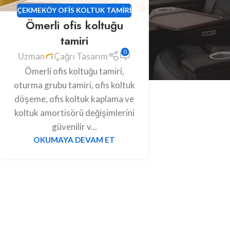
ÇEKMEKÖY OFIS KOLTUK TAMIRI
Ömerli ofis koltuğu
tamiri
0
Uzman
Çağrı Tasarım
Ömerli ofis koltuğu tamiri,
oturma grubu tamiri, ofis koltuk
döşeme, ofis koltuk kaplama ve
koltuk amortisörü değişimlerini
güvenilir v...
OKUMAYA DEVAM ET