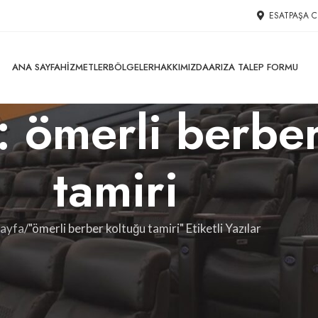
ESATPAŞA C
ANA SAYFA
HIZMETLER
BÖLGELER
HAKKIMIZDA
ARIZA TALEP FORMU
i: ömerli berbe
tamiri
Sayfa
"ömerli berber koltuğu tamiri" Etiketli Yazılar