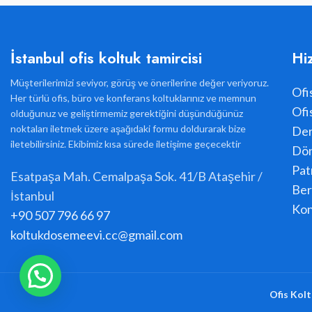
İstanbul ofis koltuk tamircisi
Hi
Müşterilerimizi seviyor, görüş ve önerilerine değer veriyoruz.
Ofi
Her türlü ofis, büro ve konferans koltuklarınız ve memnun
Ofi
olduğunuz ve geliştirmemiz gerektiğini düşündüğünüz
noktaları iletmek üzere aşağıdaki formu doldurarak bize
Der
iletebilirsiniz. Ekibimiz kısa sürede iletişime geçecektir
Dön
Pat
Esatpaşa Mah. Cemalpaşa Sok. 41/B Ataşehir /
Ber
İstanbul
Kon
+90 507 796 66 97
koltukdosemeevi.cc@gmail.com
Ofis Kolt