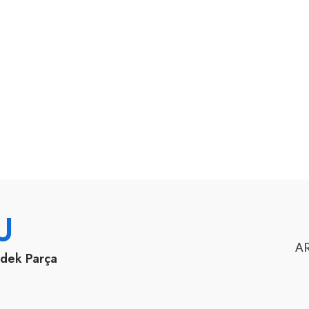
U
AR
edek Parça