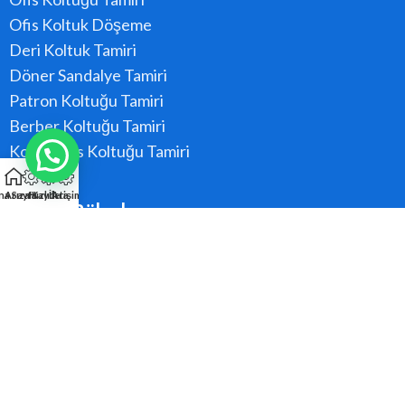
Ofis Koltuk Döşeme
Deri Koltuk Tamiri
Döner Sandalye Tamiri
Patron Koltuğu Tamiri
Berber Koltuğu Tamiri
Konferans Koltuğu Tamiri
na Sayfa
Arıza Kaydı
Hızlı Ara
İletişim
Hizmet Bölgeler
Ataşehir
Beykoz
Kadıköy
Kartal
Maltepe
Pendik