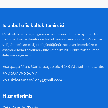
İstanbul ofis koltuk tamircisi
Müşterilerimizi seviyor, görüş ve önerilerine değer veriyoruz. Her
türlü ofis, büro ve konferans koltuklarınız ve memnun olduğunuz ve
geliştirmemiz gerektiğini düşündüğünüz noktaları iletmek üzere
aşağıdaki formu doldurarak bize iletebilirsiniz. Ekibimiz kısa sürede
iletişime geçecektir
Esatpaşa Mah. Cemalpaşa Sok. 41/B Ataşehir / İstanbul
+90 507 796 66 97
koltukdosemeevi.cc@gmail.com
Hizmetlerimiz
Ofis Koltuğu Tamiri