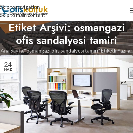
Skip to navigation
Skip to main content
Etiket Arşivi: osmangazi
ofis sandalyesi tamiri
Ana Sayfa
"osmangazi ofis sandalyesi tamiri" Etiketli Yazılar
24
HAZ