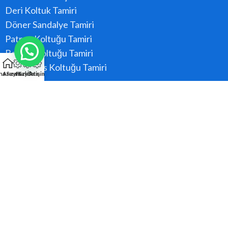
Deri Koltuk Tamiri
Döner Sandalye Tamiri
Patron Koltuğu Tamiri
Berber Koltuğu Tamiri
Konferans Koltuğu Tamiri
na Sayfa
Arıza Kaydı
Hızlı Ara
İletişim
Hizmet Bölgeler
Ataşehir
Beykoz
Kadıköy
Kartal
Maltepe
Pendik
Tüm Bölgeler