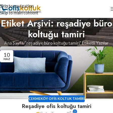
Skip to navigation
Skip to main content
Etiket Arşivi: reşadiye büro
koltuğu tamiri
Ana Sayfa
"reşadiye büro koltuğu tamiri" Etiketli Yazılar
10
HAZ
ÇEKMEKÖY OFIS KOLTUK TAMIRI
Reşadiye ofis koltuğu tamiri
0