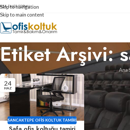
RIZA TALEP FORMU
Skip to navigation
Skip to main content
Etiket Arşivi: 
Ana 
24
HAZ
SANCAKTEPE OFIS KOLTUK TAMIRI
Safa ofis koltuğu tamiri