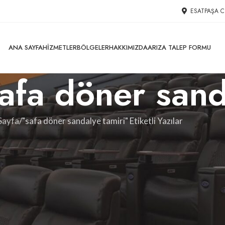
ESATPAŞA C
ANA SAYFA
HIZMETLER
BÖLGELER
HAKKIMIZDA
ARIZA TALEP FORMU
safa döner sand
Sayfa
"safa döner sandalye tamiri" Etiketli Yazılar