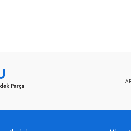
U
AR
edek Parça