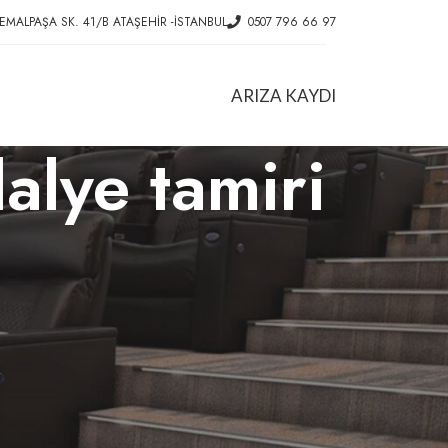
EMALPAŞA SK. 41/B ATAŞEHIR -İSTANBUL
0507 796 66 97
ARIZA KAYDI
alye tamiri
HIZMETLER
Ofis Koltuk Tamiri
Konferans Koltuğu Tamiri
Döner Sandalye Tamiri