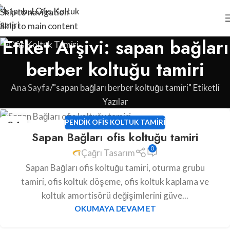
Skip to navigation
Skip to main content
Etiket Arşivi: sapan bağları
berber koltuğu tamiri
Ana Sayfa
"sapan bağları berber koltuğu tamiri" Etiketli
Yazılar
24
PENDIK OFIS KOLTUK TAMIRI
Sapan Bağları ofis koltuğu tamiri
HAZ
0
Çağrı Tasarım
Sapan Bağları ofis koltuğu tamiri, oturma grubu
tamiri, ofis koltuk döşeme, ofis koltuk kaplama ve
koltuk amortisörü değişimlerini güve...
OKUMAYA DEVAM ET