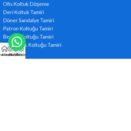
Ofis Koltuk Döşeme
Deri Koltuk Tamiri
Döner Sandalye Tamiri
Patron Koltuğu Tamiri
Berber Koltuğu Tamiri
Konferans Koltuğu Tamiri
na Sayfa
Arıza Kaydı
Hızlı Ara
İletişim
Hizmet Bölgeler
Ataşehir
Beykoz
Kadıköy
Kartal
Maltepe
Pendik
Tüm Bölgeler