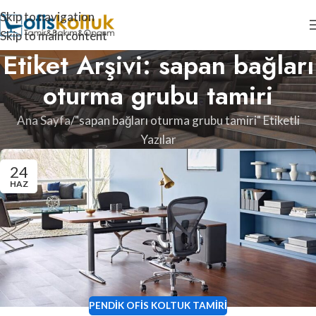
Skip to navigation
Skip to main content
Etiket Arşivi: sapan bağları
oturma grubu tamiri
Ana Sayfa
"sapan bağları oturma grubu tamiri" Etiketli
Yazılar
24
HAZ
PENDIK OFIS KOLTUK TAMIRI