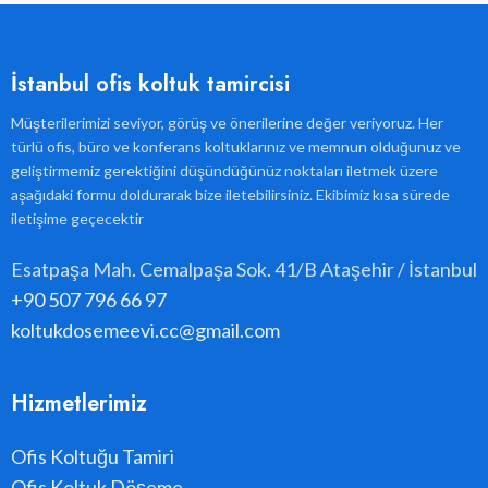
İstanbul ofis koltuk tamircisi
Müşterilerimizi seviyor, görüş ve önerilerine değer veriyoruz. Her
türlü ofis, büro ve konferans koltuklarınız ve memnun olduğunuz ve
geliştirmemiz gerektiğini düşündüğünüz noktaları iletmek üzere
aşağıdaki formu doldurarak bize iletebilirsiniz. Ekibimiz kısa sürede
iletişime geçecektir
Esatpaşa Mah. Cemalpaşa Sok. 41/B Ataşehir / İstanbul
+90 507 796 66 97
koltukdosemeevi.cc@gmail.com
Hizmetlerimiz
Ofis Koltuğu Tamiri
Ofis Koltuk Döşeme