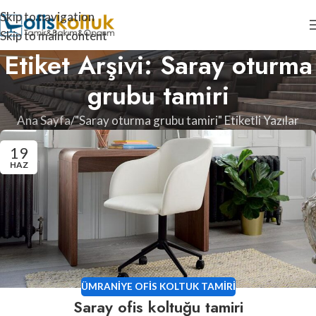
Skip to navigation
Skip to main content
Etiket Arşivi: Saray oturma
grubu tamiri
Ana Sayfa
"Saray oturma grubu tamiri" Etiketli Yazılar
19
HAZ
ÜMRANIYE OFIS KOLTUK TAMIRI
Saray ofis koltuğu tamiri