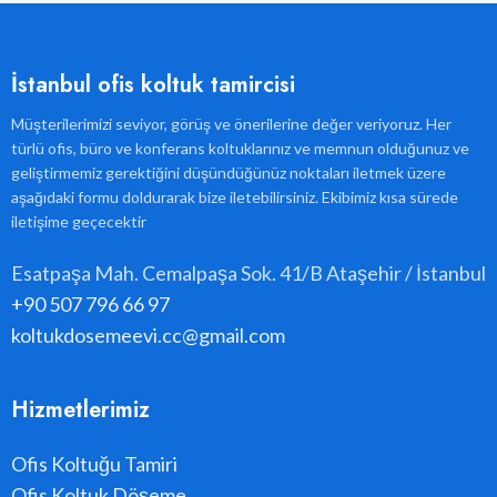
İstanbul ofis koltuk tamircisi
Müşterilerimizi seviyor, görüş ve önerilerine değer veriyoruz. Her
türlü ofis, büro ve konferans koltuklarınız ve memnun olduğunuz ve
geliştirmemiz gerektiğini düşündüğünüz noktaları iletmek üzere
aşağıdaki formu doldurarak bize iletebilirsiniz. Ekibimiz kısa sürede
iletişime geçecektir
Esatpaşa Mah. Cemalpaşa Sok. 41/B Ataşehir / İstanbul
+90 507 796 66 97
koltukdosemeevi.cc@gmail.com
Hizmetlerimiz
Ofis Koltuğu Tamiri
Ofis Koltuk Döşeme