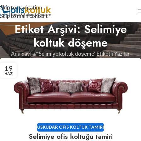
Skip to navigation
Skip to main content
Etiket Arşivi: Selimiye
koltuk döşeme
Ana Sayfa
"Selimiye koltuk döşeme" Etiketli Yazılar
19
HAZ
ÜSKÜDAR OFIS KOLTUK TAMIRI
Selimiye ofis koltuğu tamiri