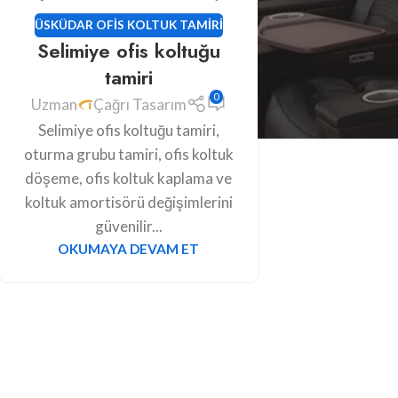
ÜSKÜDAR OFIS KOLTUK TAMIRI
Selimiye ofis koltuğu
tamiri
0
Uzman
Çağrı Tasarım
Selimiye ofis koltuğu tamiri,
oturma grubu tamiri, ofis koltuk
döşeme, ofis koltuk kaplama ve
koltuk amortisörü değişimlerini
güvenilir...
OKUMAYA DEVAM ET