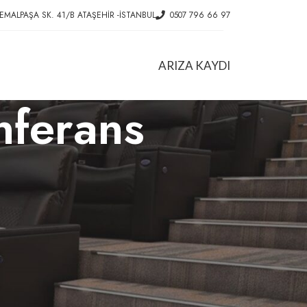
EMALPAŞA SK. 41/B ATAŞEHIR -İSTANBUL
0507 796 66 97
ARIZA KAYDI
onferans
HIZMETLER
Ofis Koltuk Tamiri