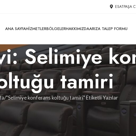
ESATPAŞA C
ANA SAYFA
HIZMETLER
BÖLGELER
HAKKIMIZDA
ARIZA TALEP FORMU
vi: Selimiye k
oltuğu tamiri
fa
"Selimiye konferans koltuğu tamiri" Etiketli Yazılar