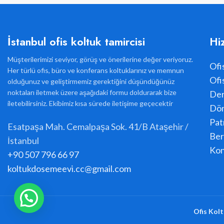
İstanbul ofis koltuk tamircisi
Hi
Müşterilerimizi seviyor, görüş ve önerilerine değer veriyoruz.
Ofi
Her türlü ofis, büro ve konferans koltuklarınız ve memnun
Ofi
olduğunuz ve geliştirmemiz gerektiğini düşündüğünüz
noktaları iletmek üzere aşağıdaki formu doldurarak bize
Der
iletebilirsiniz. Ekibimiz kısa sürede iletişime geçecektir
Dön
Pat
Esatpaşa Mah. Cemalpaşa Sok. 41/B Ataşehir /
Ber
İstanbul
Kon
+90 507 796 66 97
koltukdosemeevi.cc@gmail.com
Ofis Kolt