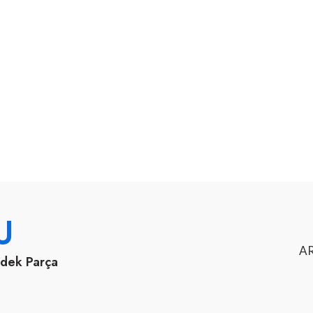
U
AR
edek Parça